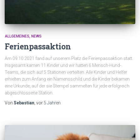
ALLGEMEINES
NEWS
Ferienpassaktion
Am 09.10.2021 fand auf unserem Platz die Ferienpassaktion statt.
Insgesamt kamen 11 Kinder und wir hatten 6 Mensch-Hund-
Teams, die sich auf 5 Stationen verteilten. Alle Kinder und Helfer
erhielten zum Anfang ein Namensschild und die Kinder bekamen
eine Urkunde, auf der sie Stempel sammelten für jede erfolgreich
abgeschlossene Station.
Von
Sebastian
, vor
5 Jahren