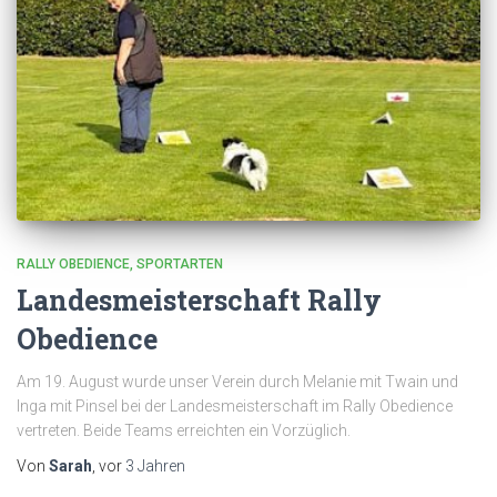
RALLY OBEDIENCE
SPORTARTEN
Landesmeisterschaft Rally
Obedience
Am 19. August wurde unser Verein durch Melanie mit Twain und
Inga mit Pinsel bei der Landesmeisterschaft im Rally Obedience
vertreten. Beide Teams erreichten ein Vorzüglich.
Von
Sarah
, vor
3 Jahren