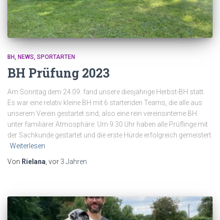
BH
NEWS
SPORTARTEN
BH Prüfung 2023
Am Sonntag dem 24.09. fand unsere diesjährige Herbst-BH statt.
Es war eine relativ kleine BH mit 6 startenden Teams, die alle aus
unserem Verein gestartet sind, also eine rein vereinsinterne BH
unter familiärer Atmosphäre. Um 9:30 Uhr haben alle Prüflinge mit
der Sachkunde gestartet und die erste Hürde erfolgreich gemeistert.
Weiterlesen
Von
Rielana
, vor
3 Jahren