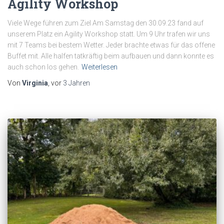
Agility Workshop
Viele Wege führen zum Ziel Am Samstag den 30.09.23 fand auf
unserem Platz ein Agility Workshop statt. Um 9 Uhr trafen wir uns
mit 7 Teams bei bestem Wetter. Jeder brachte etwas für das offene
Buffet mit. Alle halfen tatkräftig beim aufbauen und dann konnte es
auch schon los gehen.
Weiterlesen
Von
Virginia
, vor
3 Jahren