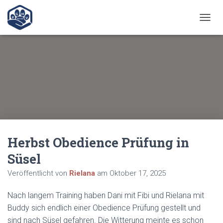
N
A
V
I
G
A
T
I
O
N
U
M
Herbst Obedience Prüfung in
S
C
Süsel
H
A
Veröffentlicht von
Rielana
am
Oktober 17, 2025
L
T
Nach langem Training haben Dani mit Fibi und Rielana mit
E
N
Buddy sich endlich einer Obedience Prüfung gestellt und
sind nach Süsel gefahren. Die Witterung meinte es schon