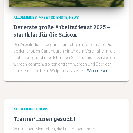
ALLGEMEINES
ARBEITSDIENSTE
NEWS
Der erste große Arbeitsdienst 2025 –
startklar für die Saison
Der Arbeitsdienst begann zunächst mit einem Ziel: Die
beiden großen Sandhaufen hinter dem Vereinsheim, die
bisher aufgrund ihrer lehmigen Struktur nicht verwendet
werden konnten, sollten entfernt werden und über der
dunklen Plane beim Welpenplatz verteilt
Weiterlesen
ALLGEMEINES
NEWS
Trainer*innen gesucht
Wir suchen Menschen, die Lust haben unser