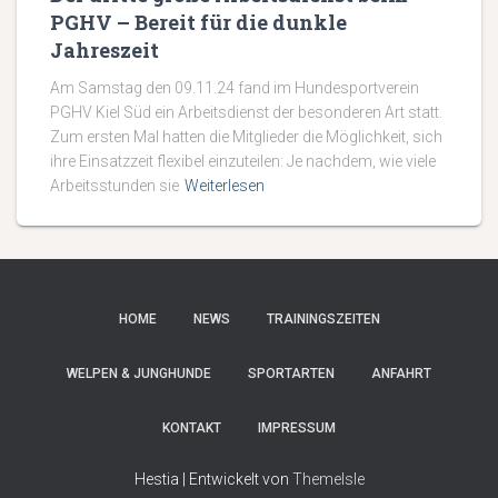
PGHV – Bereit für die dunkle
Jahreszeit
Am Samstag den 09.11.24 fand im Hundesportverein
PGHV Kiel Süd ein Arbeitsdienst der besonderen Art statt.
Zum ersten Mal hatten die Mitglieder die Möglichkeit, sich
ihre Einsatzzeit flexibel einzuteilen: Je nachdem, wie viele
Arbeitsstunden sie
Weiterlesen
HOME
NEWS
TRAININGSZEITEN
WELPEN & JUNGHUNDE
SPORTARTEN
ANFAHRT
KONTAKT
IMPRESSUM
Hestia | Entwickelt von
ThemeIsle