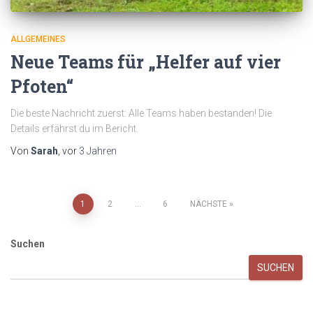
ALLGEMEINES
Neue Teams für „Helfer auf vier
Pfoten“
Die beste Nachricht zuerst: Alle Teams haben bestanden! Die
Details erfährst du im Bericht.
Von
Sarah
, vor
3 Jahren
Seitennummerierung
1
2
…
6
NÄCHSTE
der
Suchen
Beiträge
SUCHEN