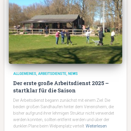
ALLGEMEINES
ARBEITSDIENSTE
NEWS
Der erste große Arbeitsdienst 2025 –
startklar für die Saison
Der Arbeitsdienst begann zunächst mit einem Ziel: Die
beiden großen Sandhaufen hinter dem Vereinsheim, die
bisher aufgrund ihrer lehmigen Struktur nicht verwendet
werden konnten, sollten entfernt werden und über der
dunklen Plane beim Welpenplatz verteilt
Weiterlesen