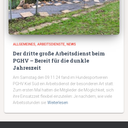
ALLGEMEINES
ARBEITSDIENSTE
NEWS
Der dritte große Arbeitsdienst beim
PGHV – Bereit für die dunkle
Jahreszeit
Am Samstag den 09.11.24 fand im Hundesportverein
PGHV Kiel Süd ein Arbeitsdienst der besonderen Art statt.
Zum ersten Mal hatten die Mitglieder die Möglichkeit, sich
ihre Einsatzzeit flexibel einzuteilen: Je nachdem, wie viele
Arbeitsstunden sie
Weiterlesen