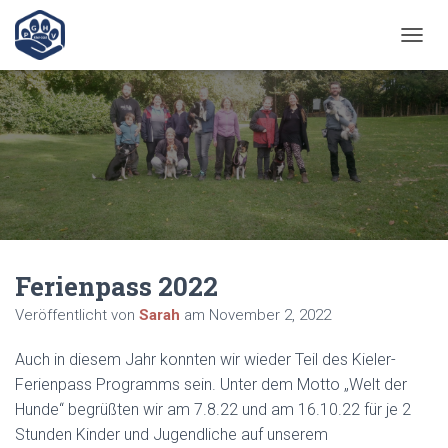
N
A
V
I
G
A
T
I
O
N
U
M
Ferienpass 2022
S
C
Veröffentlicht von
Sarah
am
November 2, 2022
H
A
L
Auch in diesem Jahr konnten wir wieder Teil des Kieler-
T
Ferienpass Programms sein. Unter dem Motto „Welt der
E
Hunde“ begrüßten wir am 7.8.22 und am 16.10.22 für je 2
N
Stunden Kinder und Jugendliche auf unserem