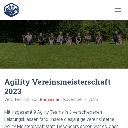
N
A
V
I
G
A
T
I
O
N
U
M
Agility Vereinsmeisterschaft
S
C
2023
H
A
Veröffentlicht von
Rielana
am
November 7, 2023
L
T
Mit insgesamt 9 Agility Teams in 3 verschiedenen
E
N
Leistungsklassen fand unsere diesjährige vereinsinterne
Agility Meisterschaft statt. Besonders schön war es, dass