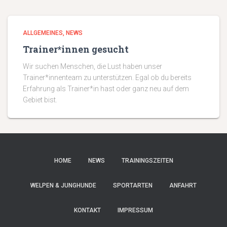
ALLGEMEINES
NEWS
Trainer*innen gesucht
Wir suchen Menschen, die Lust haben unser
Trainer*innenteam zu unterstützen. Egal ob du bereits
Erfahrung als Trainer*in hast oder ganz neu auf dem
Gebiet bist.
HOME
NEWS
TRAININGSZEITEN
WELPEN & JUNGHUNDE
SPORTARTEN
ANFAHRT
KONTAKT
IMPRESSUM