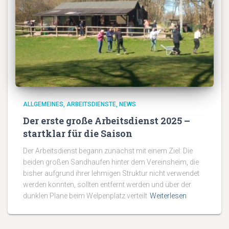
ALLGEMEINES
ARBEITSDIENSTE
NEWS
Der erste große Arbeitsdienst 2025 –
startklar für die Saison
Der Arbeitsdienst begann zunächst mit einem Ziel: Die
beiden großen Sandhaufen hinter dem Vereinsheim, die
bisher aufgrund ihrer lehmigen Struktur nicht verwendet
werden konnten, sollten entfernt werden und über der
dunklen Plane beim Welpenplatz verteilt
Weiterlesen